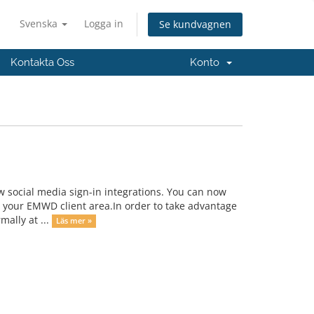
Svenska
Logga in
Se kundvagnen
Kontakta Oss
Konto
w social media sign-in integrations. You can now
o your EMWD client area.In order to take advantage
mally at ...
Läs mer »