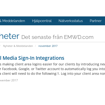
 & Meddelanden
Hjälpcentral
Nätverksstatus
Partner
heter
Det senaste från EMWD.com
Nyheter & Meddelanden
november 2017
l Media Sign-In Integrations
 making client area logins easier for our clients by introducing ne
r Facebook, Google, or Twitter account to automatically log you int
 a client will need to do the following:1. Log into your client area nor
ovember 2017