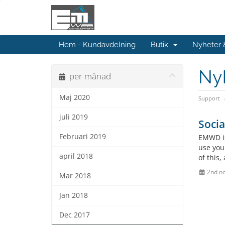
Hem - Kundavdelning
Butik
Nyheter
Ny
per månad
Maj 2020
Support
juli 2019
Socia
Februari 2019
EMWD is
use you
april 2018
of this,
2nd n
Mar 2018
Jan 2018
Dec 2017