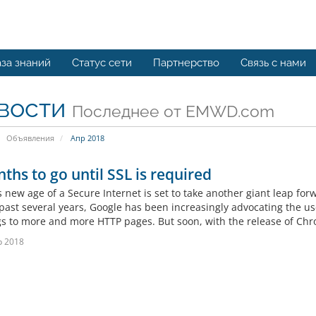
за знаний
Статус сети
Партнерство
Связь с нами
вости
Последнее от EMWD.com
Объявления
Апр 2018
ths to go until SSL is required
s new age of a Secure Internet is set to take another giant leap fo
 past several years, Google has been increasingly advocating the u
s to more and more HTTP pages. But soon, with the release of Chrom
р 2018