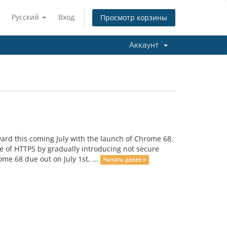
Русский
Вход
Просмотр корзины
Аккаунт
rward this coming July with the launch of Chrome 68.
se of HTTPS by gradually introducing not secure
e 68 due out on July 1st, ...
Читать далее »