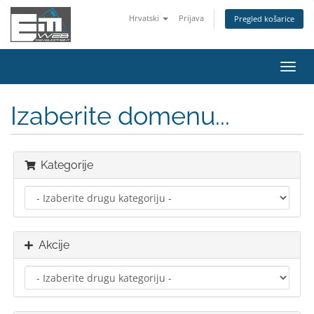
Hrvatski
Prijava
Pregled košarice
Preba
navig
Izaberite domenu...
Kategorije
Akcije