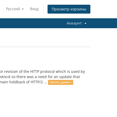
Русский
Вход
Просмотр корзины
Аккаунт
 revision of the HTTP protocol which is used by
rotocol so there was a need for an update that
main holdback of HTTP/2 ...
Читать далее »