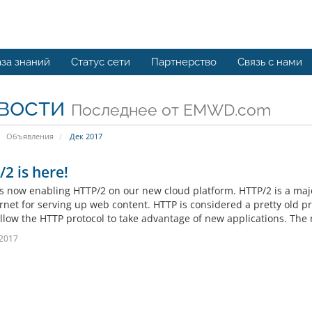
за знаний
Статус сети
Партнерство
Связь с нами
вости
Последнее от EMWD.com
Объявления
Дек 2017
2 is here!
 now enabling HTTP/2 on our new cloud platform. HTTP/2 is a major
ernet for serving up web content. HTTP is considered a pretty old p
llow the HTTP protocol to take advantage of new applications. The 
 2017