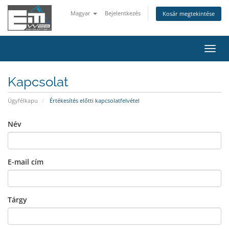
Magyar
Bejelentkezés
Kosár megtekintése
Váltá
a
navig
Kapcsolat
Ügyfélkapu
Értékesítés előtti kapcsolatfelvétel
Név
E-mail cím
Tárgy