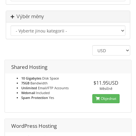
Výběr měny
Shared Hosting
10 Gigabytes
Disk Space
$11.95USD
75GB
Bandwidth
Unlimited
Email/FTP Accounts
Měsíčně
Webmail
Included
Spam Protection
Yes
Objednat
WordPress Hosting