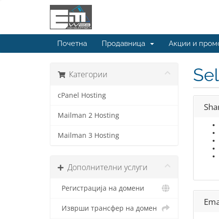
Почетна
Продавница
Акции и пром
Sel
Категории
cPanel Hosting
Sha
Mailman 2 Hosting
Mailman 3 Hosting
Дополнителни услуги
Регистрација на домени
Ema
Изврши трансфер на домен