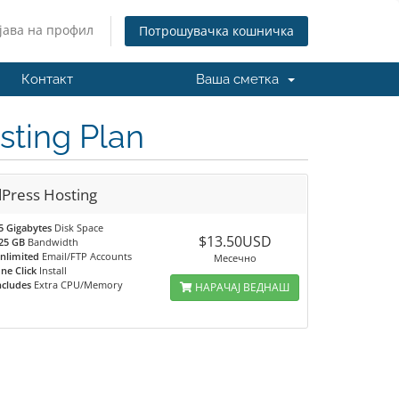
јава на профил
Потрошувачка кошничка
Контакт
Ваша сметка
sting Plan
Press Hosting
5 Gigabytes
Disk Space
$13.50USD
25 GB
Bandwidth
nlimited
Email/FTP Accounts
Месечно
ne Click
Install
ncludes
Extra CPU/Memory
НАРАЧАЈ ВЕДНАШ