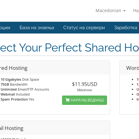
Macedonian
На
оции
База на знаења
Статус на сервери
Заработка
ect Your Perfect Shared Ho
red Hosting
Word
10 Gigabytes
Disk Space
1
$11.95USD
75GB
Bandwidth
1
Unlimited
Email/FTP Accounts
U
Месечно
Webmail
Included
O
Spam Protection
Yes
I
НАРАЧАЈ ВЕДНАШ
il Hosting