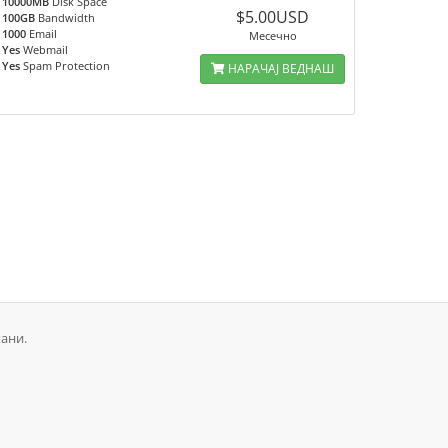
10000MB
Disk Space
$5.00USD
100GB
Bandwidth
1000
Email
Месечно
Yes
Webmail
Yes
Spam Protection
НАРАЧАЈ ВЕДНАШ
ани.