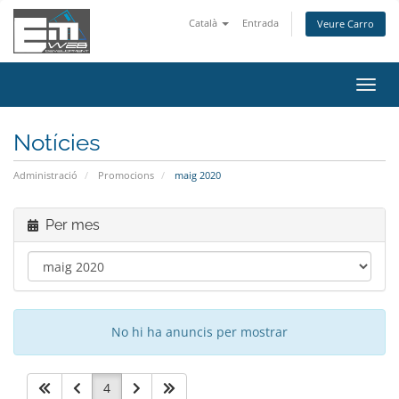
Català
Entrada
Veure Carro
Canv
la
nave
Notícies
Administració
Promocions
maig 2020
Per mes
No hi ha anuncis per mostrar
4