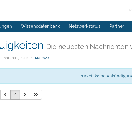
D
ungen
Wissensdatenbank
Netzwerkstatus
Partner
uigkeiten
Die neuesten Nachrichte
Ankündigungen
Mai 2020
zurzeit keine Ankündigun
4