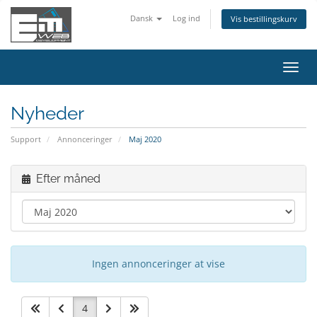
Dansk
Log ind
Vis bestillingskurv
Skift
navig
Nyheder
Support
Annonceringer
Maj 2020
Efter måned
Ingen annonceringer at vise
4