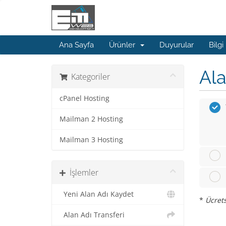
Ana Sayfa
Ürünler
Duyurular
Bilgi
Ala
Kategoriler
cPanel Hosting
Mailman 2 Hosting
Mailman 3 Hosting
İşlemler
Yeni Alan Adı Kaydet
*
Ücrets
Alan Adı Transferi