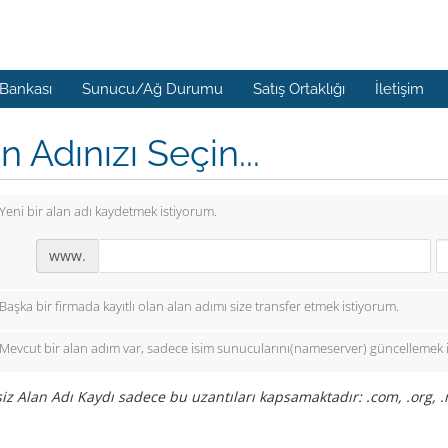
 Bankası
Sunucu/Ağ Durumu
Satış Ortaklığı
İletişim
n Adınızı Seçin...
Yeni bir alan adı kaydetmek istiyorum.
www.
Başka bir firmada kayıtlı olan alan adımı size transfer etmek istiyorum.
Mevcut bir alan adım var, sadece isim sunucularını(nameserver) güncellemek 
iz Alan Adı Kaydı sadece bu uzantıları kapsamaktadır: .com, .org, .