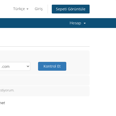
Türkçe
Giriş
Sepeti Görüntüle
Hesap
Kontrol Et
istiyorum.
net