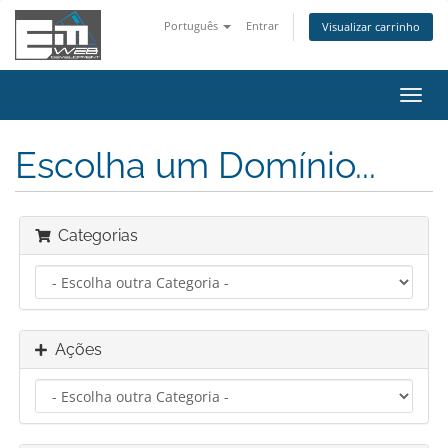
Português
Entrar
Visualizar carrinho
Alter
nave
Escolha um Domínio...
Categorias
Ações