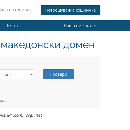
јава на профил
Потрошувачка кошничка
Контакт
Ваша сметка
н македонски домен
Провери
вачи
ии: .com, .org, .net