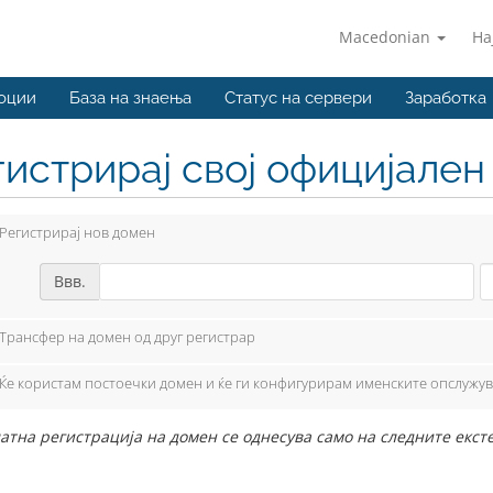
Macedonian
На
оции
База на знаења
Статус на сервери
Заработка
гистрирај свој официјале
Регистрирај нов домен
Ввв.
Трансфер на домен од друг регистрар
Ќе користам постоечки домен и ќе ги конфигурирам именските опслужу
атна регистрација на домен се однесува само на следните екстенз