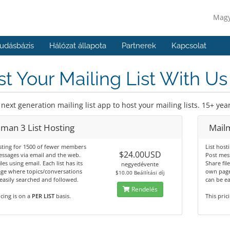
Mag
udásbázis
Hálózat állapota
Partnerek
Kapcsolat
t Your Mailing List With Us
next generation mailing list app to host your mailing lists. 15+ ye
lman 3 List Hosting
Mailm
sting for 1500 of fewer members
List hos
$24.00USD
ssages via email and the web.
Post mes
les using email. Each list has its
Share file
negyedévente
ge where topics/conversations
own page
$10.00 Beállítási díj
easily searched and followed.
can be ea
Rendelés
icing is on a
PER LIST
basis.
This pric