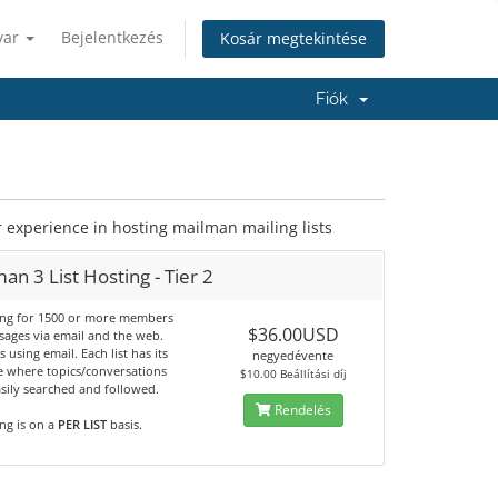
yar
Bejelentkezés
Kosár megtekintése
Fiók
ar experience in hosting mailman mailing lists
an 3 List Hosting - Tier 2
ting for 1500 or more members
$36.00USD
sages via email and the web.
s using email. Each list has its
negyedévente
 where topics/conversations
$10.00 Beállítási díj
sily searched and followed.
Rendelés
ing is on a
PER LIST
basis.