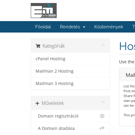
Főoldal
Rendelés
Közlemények
T
Hos
Kategóriák
cPanel Hosting
Use the 
Mailman 2 Hosting
Mai
Mailman 3 Hosting
List Ho
Post me
Share fi
own pa
Műveletek
can be 
This pr
Domain regisztráció
A Domain átadása