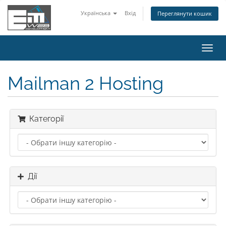
Українська
Вхід
Переглянути кошик
Пере
наві
Mailman 2 Hosting
Категорії
Дії