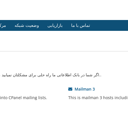
تماس با ما
بازاریابی
وضعیت شبکه
مرک
اگر شما در بانک اطلاعاتی ما راه حلی برای مشکلتان نمیابید میتوانید با انتخاب بخش مناسب درخواست خود را ارسال کنید..
Mailman 3
 into CPanel mailing lists.
This is mailman 3 hosts includ