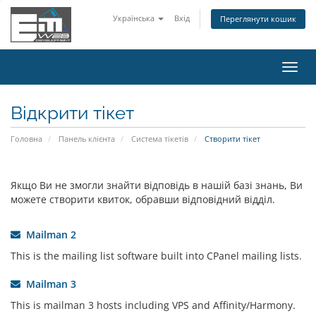
Українська
Вхід
Переглянути кошик
Пере
наві
Відкрити тікет
Головна
Панель клієнта
Система тікетів
Створити тікет
Якщо Ви не змогли знайти відповідь в нашій базі знань, Ви
можете створити квиток, обравши відповідний відділ.
Mailman 2
This is the mailing list software built into CPanel mailing lists.
Mailman 3
This is mailman 3 hosts including VPS and Affinity/Harmony.