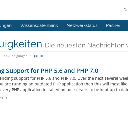
D
ungen
Wissensdatenbank
Netzwerkstatus
Partner
uigkeiten
Die neuesten Nachrichte
Ankündigungen
Juli 2019
g Support for PHP 5.6 and PHP 7.0
ending support for PHP 5.6 and PHP 7.0. Over the next several week
you are running an outdated PHP application then this will most like
every PHP application installed on our servers to be kept up to date.
 2019