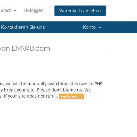
eutsch
Einloggen
Warenkorb ansehen
Kontaktieren Sie uns
Konto
n von EMWD.com
s, we will be manually switching sites over to PHP
ly break your site. Please don't blame us. We
 If your site does not run ...
weiterlesen »