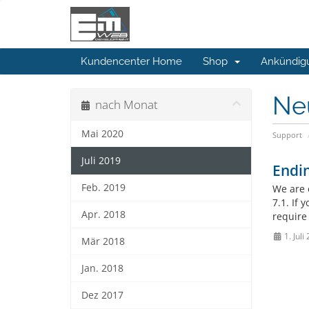
Kundencenter Home
Shop
Ankündig
Ne
nach Monat
Mai 2020
Support
Juli 2019
Endin
Feb. 2019
We are 
7.1. If 
Apr. 2018
require 
1. Juli
Mär 2018
Jan. 2018
Dez 2017