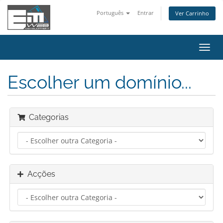
Português
Entrar
Ver Carrinho
Alter
nave
Escolher um domínio...
Categorias
Acções