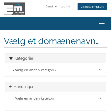
Dansk
Log ind
Vis bestillingskurv
Skift
navig
Vælg et domænenavn…
Kategorier
Handlinger