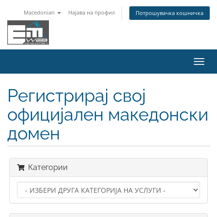
Macedonian
Најава на профил
Потрошувачка кошничка
Вклу
ја
нави
Регистрирај свој
официјален македонски
домен
Категории