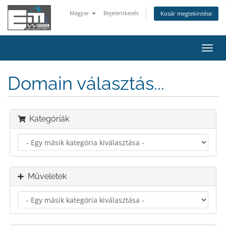
Magyar
Bejelentkezés
Kosár megtekintése
Váltá
a
navig
Domain választás...
Kategóriák
Műveletek