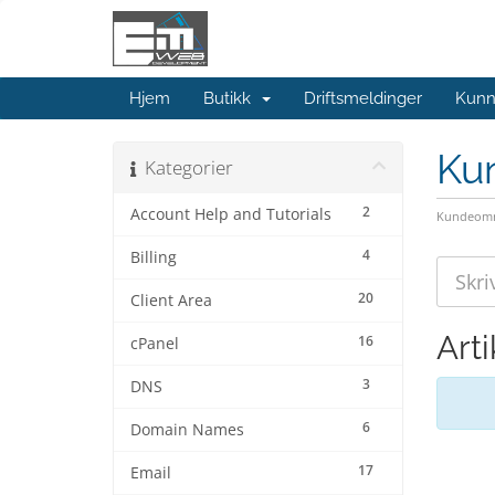
Hjem
Butikk
Driftsmeldinger
Kunn
Ku
Kategorier
2
Account Help and Tutorials
Kundeomr
4
Billing
20
Client Area
Arti
16
cPanel
3
DNS
6
Domain Names
17
Email