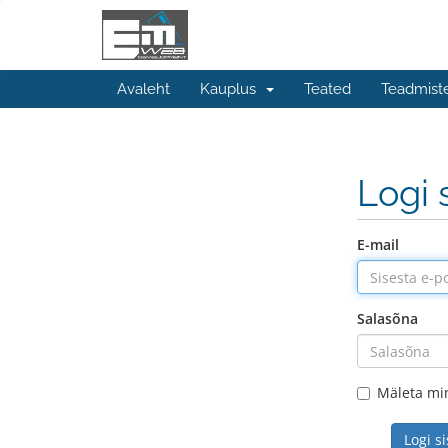
Avaleht
Kauplus
Teated
Teadmist
Logi 
E-mail
Salasõna
Mäleta mi