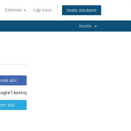
Estonian
Logi sisse
Vaata ostukorvi
Konto
book abil
ter abil