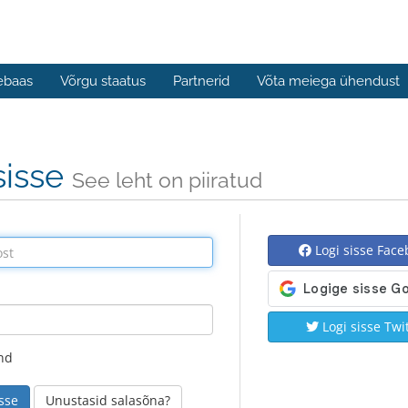
ebaas
Võrgu staatus
Partnerid
Võta meiega ühendust
sisse
See leht on piiratud
Logi sisse Face
Logi sisse Twit
nd
Unustasid salasõna?