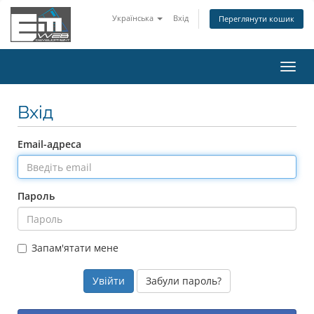
Українська
Вхід
Переглянути кошик
Пере
наві
Вхід
Email-адреса
Пароль
Запам'ятати мене
Забули пароль?