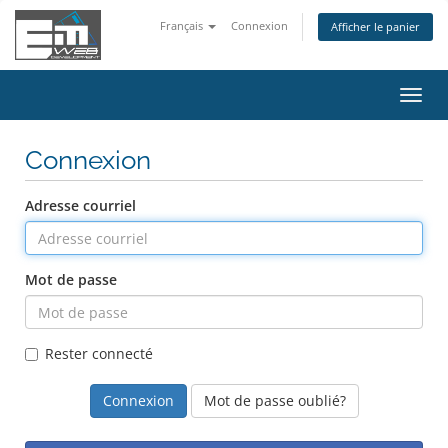
Français
Connexion
Afficher le panier
Bascu
la
navig
Connexion
Adresse courriel
Mot de passe
Rester connecté
Mot de passe oublié?