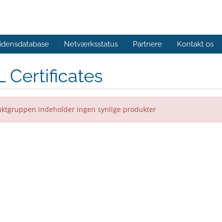
idensdatabase
Netværksstatus
Partnere
Kontakt os
 Certificates
ktgruppen indeholder ingen synlige produkter