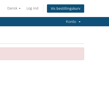
Dansk
Log ind
Vis bestillingskurv
Konto