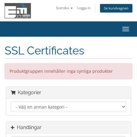
Svenska
Logga in
Se kundvagnen
Växla
navig
SSL Certificates
Produktgruppen innehåller inga synliga produkter
Kategorier
Handlingar