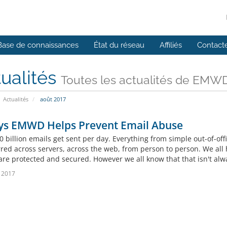
Base de connaissances
État du réseau
Affiliés
Contact
ualités
Toutes les actualités de EMW
Actualités
août 2017
ys EMWD Helps Prevent Email Abuse
 billion emails get sent per day. Everything from simple out-of-off
rred across servers, across the web, from person to person. We all
are protected and secured. However we all know that that isn't alwa
 2017