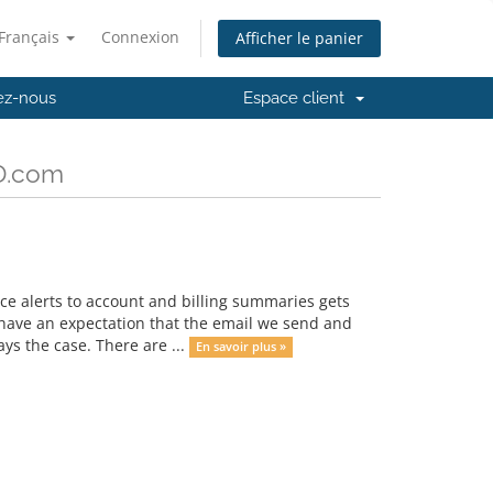
Français
Connexion
Afficher le panier
ez-nous
Espace client
D.com
ice alerts to account and billing summaries gets
 have an expectation that the email we send and
ys the case. There are ...
En savoir plus »