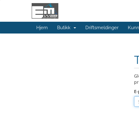
Hjem
Butikk
Driftsmeldinger
Kunn
Gl
pr
E-