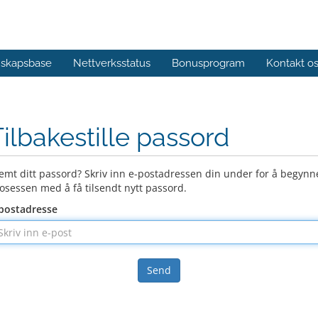
skapsbase
Nettverksstatus
Bonusprogram
Kontakt o
Tilbakestille passord
emt ditt passord? Skriv inn e-postadressen din under for å begynn
osessen med å få tilsendt nytt passord.
postadresse
Send