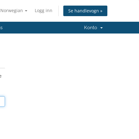
Norwegian
Logg inn
Se handlevogn »
ss
Konto
e