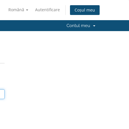
Română
Autentificare
Coșul meu
Contul meu