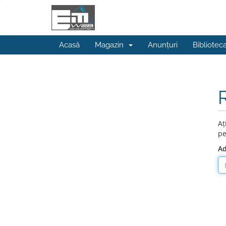
Acasă
Magazin
Anunțuri
Bibliotec
Aț
pe
Ad