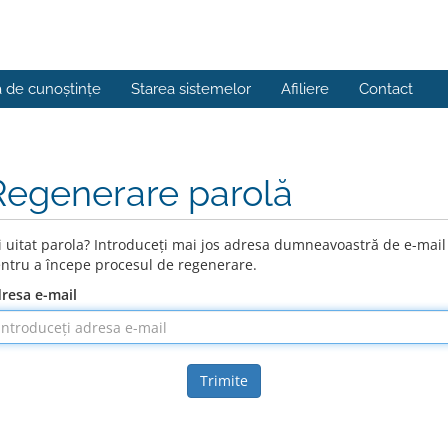
a de cunoștințe
Starea sistemelor
Afiliere
Contact
Regenerare parolă
i uitat parola? Introduceți mai jos adresa dumneavoastră de e-mail
ntru a începe procesul de regenerare.
resa e-mail
Trimite