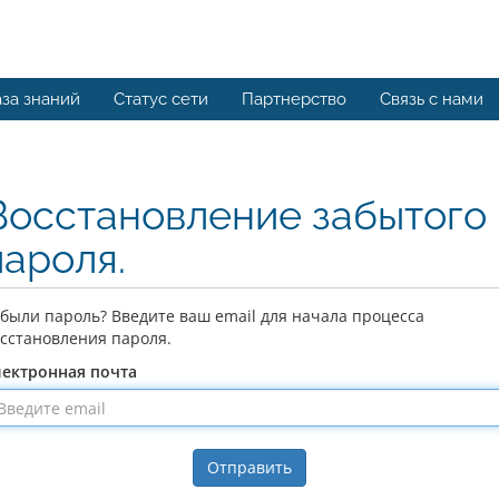
за знаний
Статус сети
Партнерство
Связь с нами
Восстановление забытого
пароля.
были пароль? Введите ваш email для начала процесса
сстановления пароля.
лектронная почта
Отправить