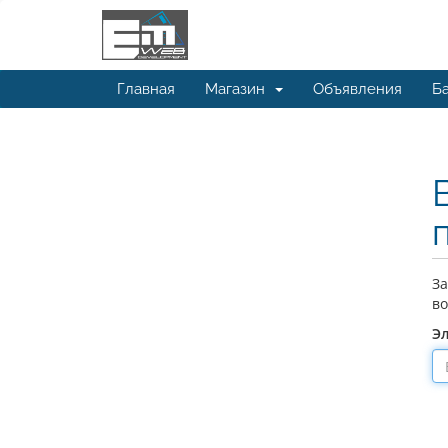
Главная
Магазин
Объявления
Ба
За
во
Э