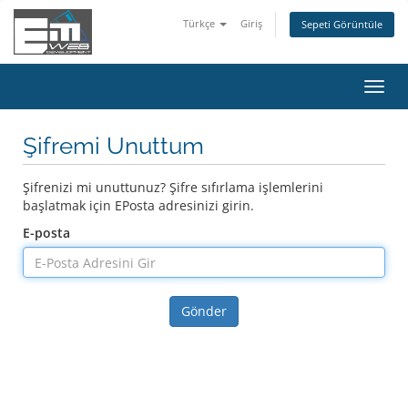
Türkçe
Giriş
Sepeti Görüntüle
Gezi
değiş
Şifremi Unuttum
Şifrenizi mi unuttunuz? Şifre sıfırlama işlemlerini
başlatmak için EPosta adresinizi girin.
E-posta
Gönder