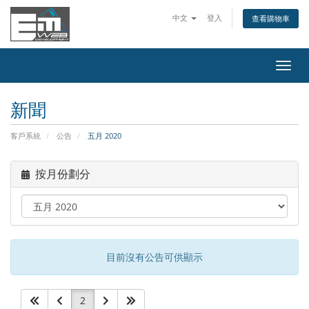
中文
登入
查看購物車
切
換
導
新聞
覽
客戶系統
公告
五月 2020
按月份劃分
目前沒有公告可供顯示
2