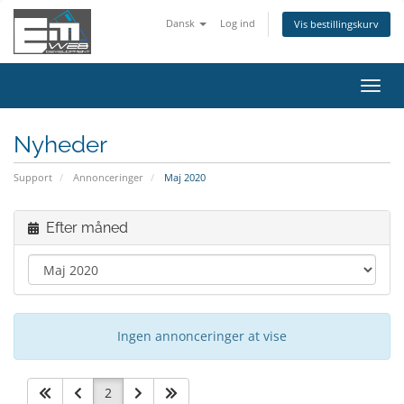
Dansk
Log ind
Vis bestillingskurv
Skift
navig
Nyheder
Support
Annonceringer
Maj 2020
Efter måned
Ingen annonceringer at vise
2