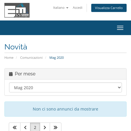
Italiano
Accedi
Visualizza Carrello
Attiv
Navi
Novità
Home
Comunicazioni
Mag 2020
Per mese
Non ci sono annunci da mostrare
2