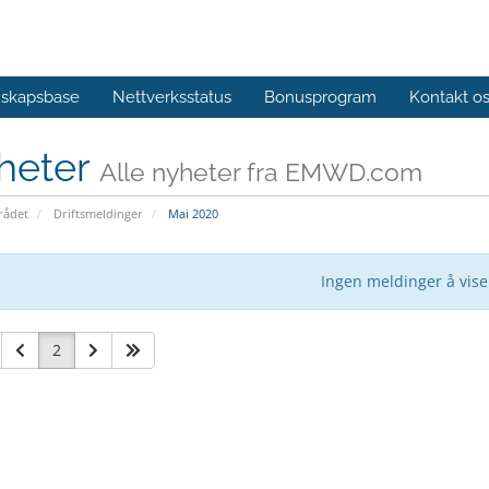
skapsbase
Nettverksstatus
Bonusprogram
Kontakt o
heter
Alle nyheter fra EMWD.com
ådet
Driftsmeldinger
Mai 2020
Ingen meldinger å vise
2