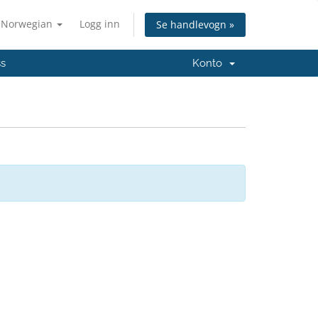
Norwegian
Logg inn
Se handlevogn »
ss
Konto