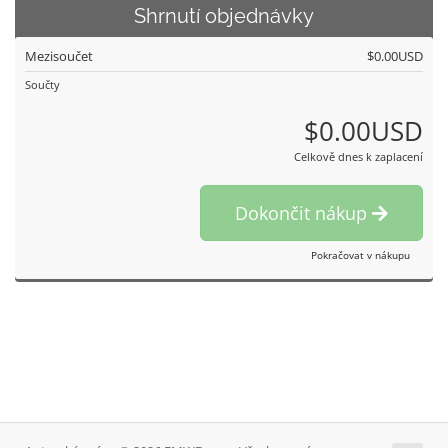
Shrnutí objednávky
Mezisoučet
$0.00USD
Součty
$0.00USD
Celkově dnes k zaplacení
Dokončit nákup
Pokračovat v nákupu