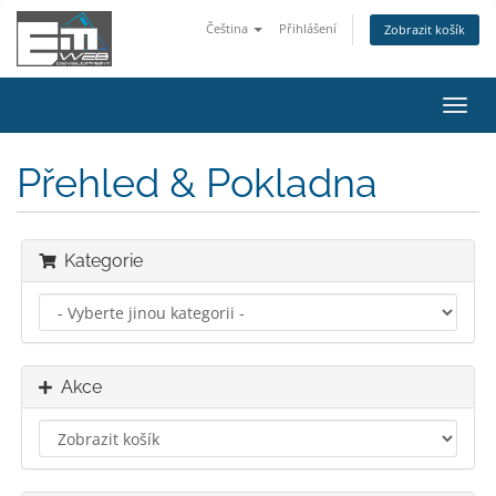
Čeština
Přihlášení
Zobrazit košík
Přep
navig
Přehled & Pokladna
Kategorie
Akce