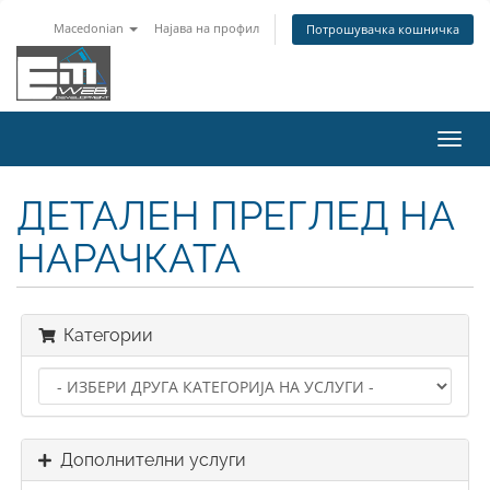
Macedonian
Најава на профил
Потрошувачка кошничка
Вклу
ја
нави
ДЕТАЛЕН ПРЕГЛЕД НА
НАРАЧКАТА
Категории
Дополнителни услуги