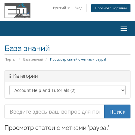
Русский
Вход
Просмотр корзины
Пере
нави
База знаний
Портал
База знаний
Просмотр статей с метками paypal
Категории
Просмотр статей с метками 'paypal'