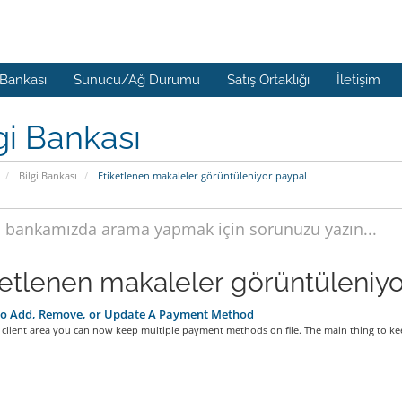
 Bankası
Sunucu/Ağ Durumu
Satış Ortaklığı
İletişim
gi Bankası
Bilgi Bankası
Etiketlenen makaleler görüntüleniyor paypal
ketlenen makaleler görüntüleniyo
o Add, Remove, or Update A Payment Method
client area you can now keep multiple payment methods on file. The main thing to kee