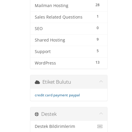
28
Mailman Hosting
1
Sales Related Questions
0
SEO
9
Shared Hosting
5
Support
13
WordPress
Etiket Bulutu
credit card payment
paypal
Destek
Destek Bildirimlerim