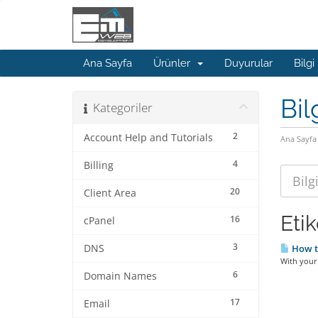
Ana Sayfa
Ürünler
Duyurular
Bilgi
Bil
Kategoriler
2
Account Help and Tutorials
Ana Sayfa
4
Billing
20
Client Area
Eti
16
cPanel
3
DNS
How t
With your 
6
Domain Names
17
Email