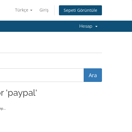
Türkçe
Giriş
Sepeti Görüntüle
Hesap
r 'paypal'
p...