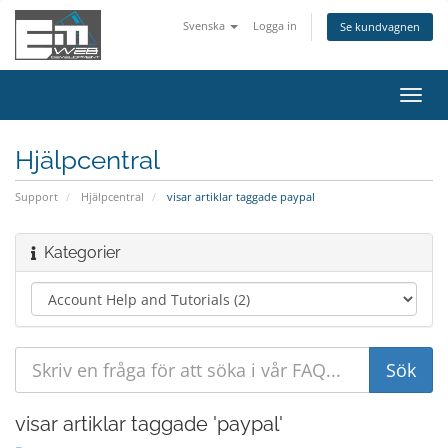
Svenska
Logga in
Se kundvagnen
Växla
navig
Hjälpcentral
Support
Hjälpcentral
visar artiklar taggade paypal
Kategorier
visar artiklar taggade 'paypal'