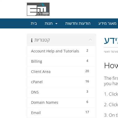
מאגר מידע
הודעות וחדשות
חנות
בית
דע
קטגוריות
2
Account Help and Tutorials
ורטל ראשי
4
Billing
How
20
Client Area
The fir
16
cPanel
you hav
3
DNS
1. Clic
6
Domain Names
2. Clic
17
Email
3. On t