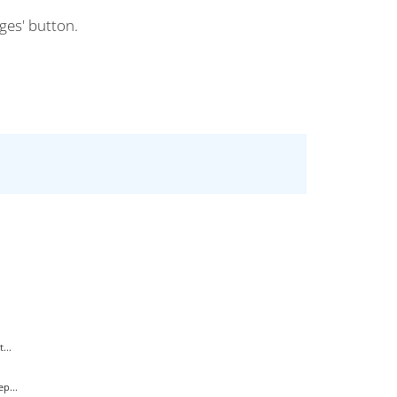
ges' button.
...
p...