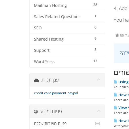
28
Mailman Hosting
4. Add
1
Sales Related Questions
You ha
0
SEO
89
9
Shared Hosting
5
Support
13
WordPress
ורים
ענן תגיות
Using 
Your clien
credit card payment
paypal
How to
There are 
View Y
פניות ומידע
There are 
How t
פניות השירות שלכם
With your 