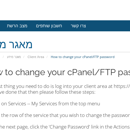
צרו קשר
חשבון שותפים
מצב הרשת
מאגר מי
פ
מאגר מידע
Client Area
How to change your cPanel/FTP password
 to change your cPanel/FTP pa
st thing you need to do is log into your client area at http
e done that then please follow these steps:
k on Services -- My Services from the top menu
k the row of the service that you wish to change the passwor
he next page, click the 'Change Password' link in the Actions 