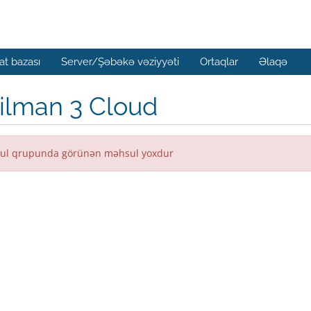
t bazası
Server/Şəbəkə vəziyyəti
Ortaqlar
Əlaqə
ilman 3 Cloud
ul qrupunda görünən məhsul yoxdur