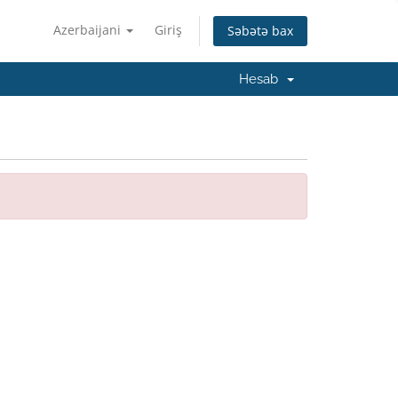
Azerbaijani
Giriş
Səbətə bax
Hesab