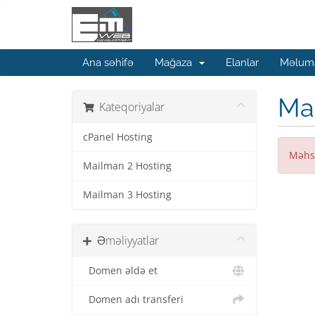
Ana səhifə
Mağaza
Elanlar
Məluma
Ma
Kateqoriyalar
cPanel Hosting
Məhs
Mailman 2 Hosting
Mailman 3 Hosting
Əməliyyatlar
Domen əldə et
Domen adı transferi