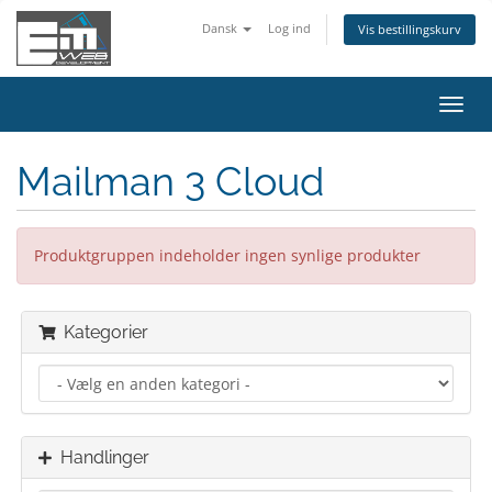
Dansk
Log ind
Vis bestillingskurv
Skift
navig
Mailman 3 Cloud
Produktgruppen indeholder ingen synlige produkter
Kategorier
Handlinger