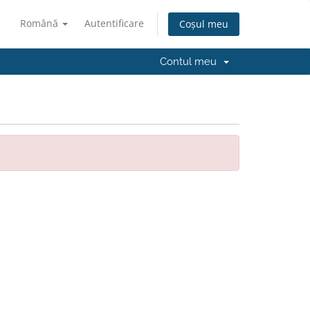
Română
Autentificare
Coșul meu
Contul meu