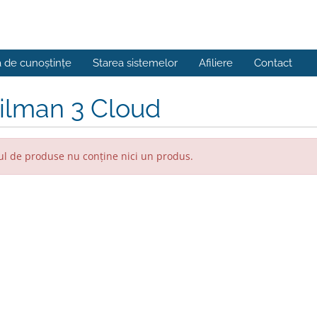
a de cunoștințe
Starea sistemelor
Afiliere
Contact
ilman 3 Cloud
l de produse nu conține nici un produs.