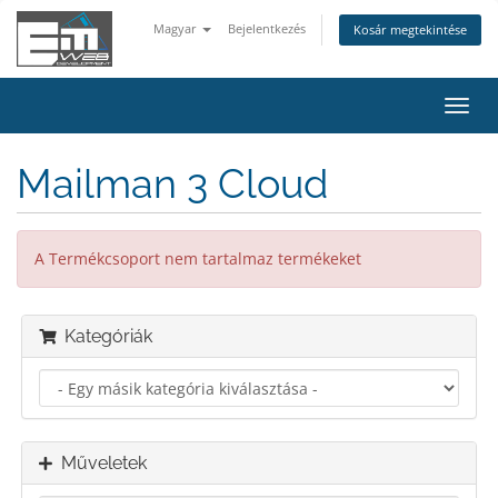
Magyar
Bejelentkezés
Kosár megtekintése
Váltá
a
navig
Mailman 3 Cloud
A Termékcsoport nem tartalmaz termékeket
Kategóriák
Műveletek