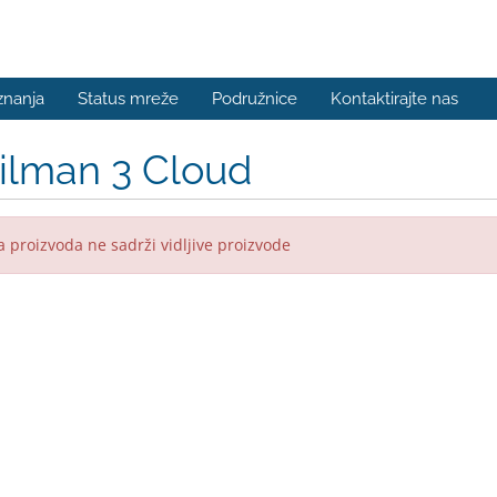
znanja
Status mreže
Podružnice
Kontaktirajte nas
ilman 3 Cloud
 proizvoda ne sadrži vidljive proizvode