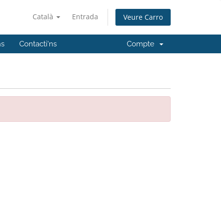
Català
Entrada
Veure Carro
ns
Contacti'ns
Compte