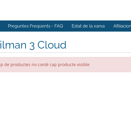
Preguntes Freqüents - FAQ
Estat de la xarxa
Afiliacio
ilman 3 Cloud
up de productes no conté cap producte visible